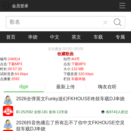
会员登录
首页
串烧
中文
英文
车载
专属
点击播放
00:00
/
00:00
收藏歌曲
编号:
246914
扣币:
4H币
点击:
下载MP3
点击:
下载MP3
时长:
00:57:30
大小:
132 MB
试听音质:
64 Kbps
下载音质:
320 Kbps
点播量:
3592
栏目:
车载串烧
djge
最新上传
嗨友在听
2026全弹英文Funky迷幻FKHOUSE咚鼓车载DJ串烧
ID-252592 全部:181 发布:13天前
有8743人听过
2026抖音热播忘了所有忘不了你中文FKHOUSE空灵
鼓车载DJ串烧