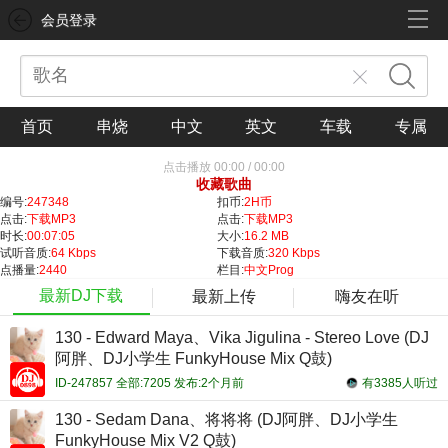
会员登录
首页
串烧
中文
英文
车载
专属
点击播放
00:00
/
00:00
收藏歌曲
编号:
247348
扣币:
2H币
点击:
下载MP3
点击:
下载MP3
时长:
00:07:05
大小:
16.2 MB
试听音质:
64 Kbps
下载音质:
320 Kbps
点播量:
2440
栏目:
中文Prog
最新DJ下载
最新上传
嗨友在听
130 - Edward Maya、Vika Jigulina - Stereo Love (DJ
阿胖、DJ小学生 FunkyHouse Mix Q鼓)
ID-247857 全部:7205 发布:2个月前
有3385人听过
130 - Sedam Dana、将将将 (DJ阿胖、DJ小学生
FunkyHouse Mix V2 Q鼓)