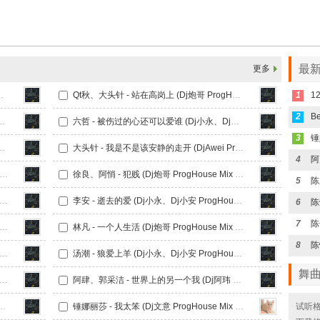
最新
更多
炮哥 ProgHouse Mix 国语合唱)
Qt秋、大头针 - 站在高岗上 (Dj炮哥 ProgHouse Mix 国语合唱)
1
2
Dj炮哥 ProgHouse Mix 国语男)
六哲 - 被伤过的心还可以爱谁 (Dj小永、Dj小安 ProgHouse Mix 国语男)
3
、Dj小安 ProgHouse Mix 国语男)
大头针 - 我是不是该安静的走开 (DjAwei ProgHouse Mix 无心睡眠鼓)
4
 - 比他更爱你 (Dj炮哥 ProgHouse Mix 国语男)
徐良、阿悄 - 犯贱 (Dj炮哥 ProgHouse Mix 国语合唱)
5
 - 朋友不多 (Dj炮哥 ProgHouse Mix 国语男)
李安 - 逝去的爱 (Dj小永、Dj小安 ProgHouse Mix 国语男)
6
7
琳 - 只想爱你 (Dj炮哥 ProgHouse Mix 国语女)
林凡 - 一个人生活 (Dj炮哥 ProgHouse Mix 国语女)
8
 - 香烟与吻痕 (Dj阿奇 ProgHouse Mix 国语女)
汤潮 - 狼爱上羊 (Dj小永、Dj小安 ProgHouse Mix 国语男)
舞
野 - 是非题 (Dj炮哥 ProgHouse Mix 国语男)
阿肆、郭采洁 - 世界上的另一个我 (Dj阿玮 ProgHouse Mix 国语女)
Dj小永、Dj小安 ProgHouse Mix 国语合唱)
锤娜丽莎 - 我太笨 (Dj文意 ProgHouse Mix 国语女)
试听格