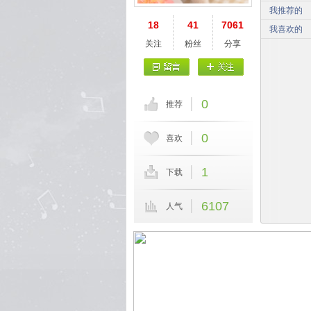
我推荐的
18
41
7061
我喜欢的
关注
粉丝
分享
0
推荐
0
喜欢
1
下载
6107
人气