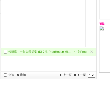
赞助
侯泽润 - 一句先苦后甜 (Dj文意 ProgHouse Mix 国语男)
中文Prog
全选
删除
上一页
下一页