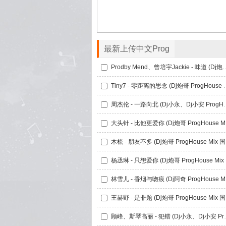
最新上传中文Prog
Prodby Mend、曾培宇Jackie - 味道 (Dj
Tiny7 - 零距离的思念 (
周杰伦 - 一路向北 (Dj小永
大头针
木梳
杨丞
林雪儿
王赫
顾峰、斯琴高丽 - 犯错 (