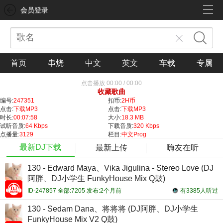
会员登录
首页
串烧
中文
英文
车载
专属
点击播放
00:00
/
00:00
收藏歌曲
编号:
247351
扣币:
2H币
点击:
下载MP3
点击:
下载MP3
时长:
00:07:58
大小:
18.3 MB
试听音质:
64 Kbps
下载音质:
320 Kbps
点播量:
3129
栏目:
中文Prog
最新DJ下载
最新上传
嗨友在听
130 - Edward Maya、Vika Jigulina - Stereo Love (DJ
阿胖、DJ小学生 FunkyHouse Mix Q鼓)
ID-247857 全部:7205 发布:2个月前
有3385人听过
130 - Sedam Dana、将将将 (DJ阿胖、DJ小学生
FunkyHouse Mix V2 Q鼓)