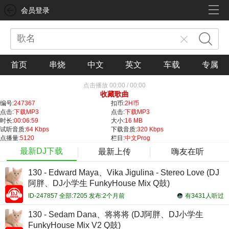
会员登录
首页
串烧
中文
英文
车载
专属
点击播放
00:00
/
00:00
收藏歌曲
编号:
247367
扣币:
2H币
点击:
下载MP3
点击:
下载MP3
时长:
00:06:59
大小:
16 MB
试听音质:
64 Kbps
下载音质:
320 Kbps
点播量:
5120
栏目:
中文Prog
最新DJ下载
最新上传
嗨友在听
130 - Edward Maya、Vika Jigulina - Stereo Love (DJ
阿胖、DJ小学生 FunkyHouse Mix Q鼓)
ID-247857 全部:7205 发布:2个月前
有3431人听过
130 - Sedam Dana、将将将 (DJ阿胖、DJ小学生
FunkyHouse Mix V2 Q鼓)