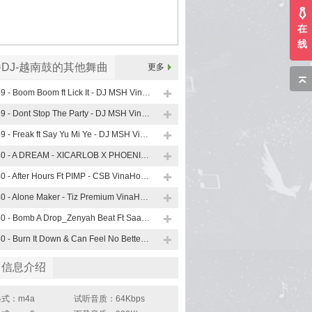
在
线
DJ-越南鼓的其他舞曲
更多
139 - Boom Boom ft Lick It - DJ MSH VinaHouse Mix
139 - Dont Stop The Party - DJ MSH VinaHouse Mix
139 - Freak ft Say Yu Mi Ye - DJ MSH VinaHouse Mix
140 - A DREAM - XICARLOB X PHOENIX VinaHouse Mix
140 - After Hours Ft PIMP - CSB VinaHouse Mix
140 - Alone Maker - Tiz Premium VinaHouse Mix
140 - Bomb A Drop_Zenyah Beat Ft Saa Minxee Ft Family Bass VinaHouse Mix
140 - Burn It Down & Can Feel No Better - ARS VinaHouse Mix
曲信息介绍
式：m4a
试听音质：64Kbps