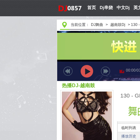
首页
Dj串烧
中文Dj
英文
当前位置：
DJ舞曲
>
越南鼓Dj
>
130 
00:00
/
0
热播DJ-越南鼓
130 - 
临时列表
播放历史