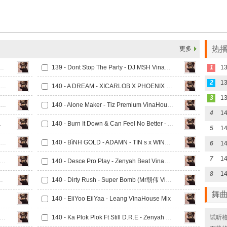
热播
更多
ft Lick It - DJ MSH VinaHouse Mix
139 - Dont Stop The Party - DJ MSH VinaHouse Mix
1
2
139 - Freak ft Say Yu Mi Ye - DJ MSH VinaHouse Mix
140 - A DREAM - XICARLOB X PHOENIX VinaHouse Mix
3
140 - After Hours Ft PIMP - CSB VinaHouse Mix
140 - Alone Maker - Tiz Premium VinaHouse Mix
4
Bass VinaHouse Mix
140 - Burn It Down & Can Feel No Better - ARS VinaHouse Mix
5
140 - Butterfly x Gong Xi Fa Zai x Wang Fy Hong - Rain BeNz VinaHouse Mix
140 - BìNH GOLD - ADAMN - TIN s x WIND VinaHouse Mix
6
7
- Catu Caye Ft Pok Puna - Zenyah Beat VinaHouse Mix
140 - Desce Pro Play - Zenyah Beat VinaHouse Mix
8
 - Ran B VinaHouse Mix
140 - Dirty Rush - Super Bomb (Mr朝伟 VinaHouse Mix)
舞
140 - EiiYoo EiiYaa - Leang VinaHouse Mix
 I m the Sexy Girl & Here We Go Again - ARS VinaHouse Mix
140 - Ka Plok Plok Ft Still D.R.E - Zenyah Beat VinaHouse Mix
试听格