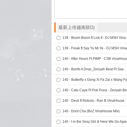
最新上传越南鼓Dj
139 - Boom Boom 
140 - Bomb A Drop_Zenyah Beat Ft Saa Minxee Ft Family 
140 
140 - Devil ft Rebola
140 - Dont Cha (BoZ VinaHouse Mix)
140 -