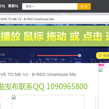
Dj
最新Dj
舞曲
- GIVE TO ME V2 - B-RED VinaHouse Mix
3:56
收
赞助
GIVE TO ME V2 - B-RED VinaHouse Mix