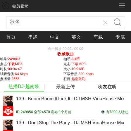
会员登录
首页
串烧
中文
英文
车载
专属
点击播放
00:00
/
00:00
收藏歌曲
编号:
249863
扣币:
2H币
点击:
下载MP3
点击:
下载MP3
时长:
00:04:47
大小:
10.9 MB
试听音质:
64 Kbps
下载音质:
320 Kbps
点播量:
2556
栏目:
越南鼓Dj
热播DJ-越南鼓
最新上传
嗨友在听
139 - Boom Boom ft Lick It - DJ MSH VinaHouse Mix
ID-249856 全部:4570 发布:1个月前
有7800人听过
139 - Dont Stop The Party - DJ MSH VinaHouse Mix