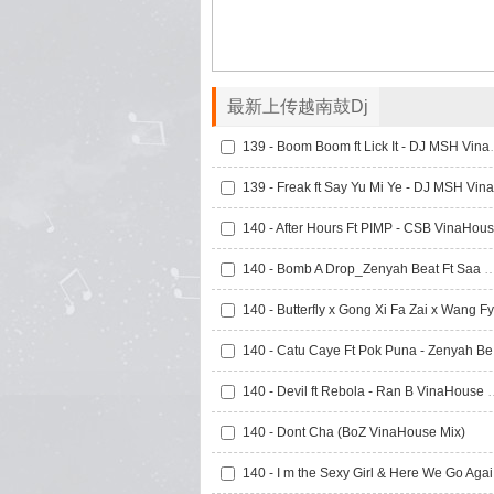
最新上传越南鼓Dj
139 - Boom Boom 
140 - Bomb A Drop_Zenyah Beat Ft Saa Minxee Ft Family 
140 
140 - Devil ft Rebola
140 - Dont Cha (BoZ VinaHouse Mix)
140 -