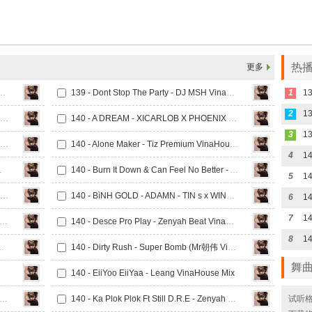
热播
更多
ft Lick It - DJ MSH VinaHouse Mix
139 - Dont Stop The Party - DJ MSH VinaHouse Mix
1
2
139 - Freak ft Say Yu Mi Ye - DJ MSH VinaHouse Mix
140 - A DREAM - XICARLOB X PHOENIX VinaHouse Mix
3
140 - After Hours Ft PIMP - CSB VinaHouse Mix
140 - Alone Maker - Tiz Premium VinaHouse Mix
4
Bass VinaHouse Mix
140 - Burn It Down & Can Feel No Better - ARS VinaHouse Mix
5
140 - Butterfly x Gong Xi Fa Zai x Wang Fy Hong - Rain BeNz VinaHouse Mix
140 - BìNH GOLD - ADAMN - TIN s x WIND VinaHouse Mix
6
7
- Catu Caye Ft Pok Puna - Zenyah Beat VinaHouse Mix
140 - Desce Pro Play - Zenyah Beat VinaHouse Mix
8
 - Ran B VinaHouse Mix
140 - Dirty Rush - Super Bomb (Mr朝伟 VinaHouse Mix)
舞
140 - EiiYoo EiiYaa - Leang VinaHouse Mix
 I m the Sexy Girl & Here We Go Again - ARS VinaHouse Mix
140 - Ka Plok Plok Ft Still D.R.E - Zenyah Beat VinaHouse Mix
试听格