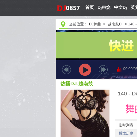
首页
Dj串烧
中文Dj
英文
当前位置：
DJ舞曲
>
越南鼓Dj
>
140 
00:00
/
0
热播DJ-越南鼓
140 - D
临时列表
播放历史