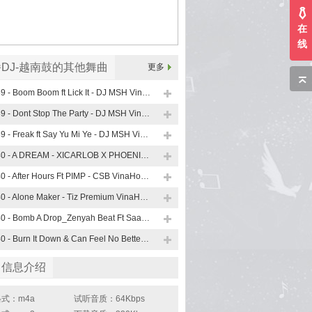
在
线
DJ-越南鼓的其他舞曲
更多
139 - Boom Boom ft Lick It - DJ MSH VinaHouse Mix
139 - Dont Stop The Party - DJ MSH VinaHouse Mix
139 - Freak ft Say Yu Mi Ye - DJ MSH VinaHouse Mix
140 - A DREAM - XICARLOB X PHOENIX VinaHouse Mix
140 - After Hours Ft PIMP - CSB VinaHouse Mix
140 - Alone Maker - Tiz Premium VinaHouse Mix
140 - Bomb A Drop_Zenyah Beat Ft Saa Minxee Ft Family Bass VinaHouse Mix
140 - Burn It Down & Can Feel No Better - ARS VinaHouse Mix
曲信息介绍
式：m4a
试听音质：64Kbps