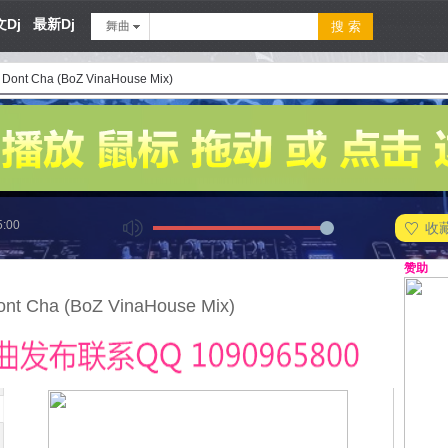
Dj
最新Dj
舞曲
- Dont Cha (BoZ VinaHouse Mix)
5:00
收
赞助
ont Cha (BoZ VinaHouse Mix)