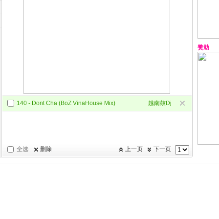
赞助
140 - Dont Cha (BoZ VinaHouse Mix)
越南鼓Dj
全选
删除
上一页
下一页